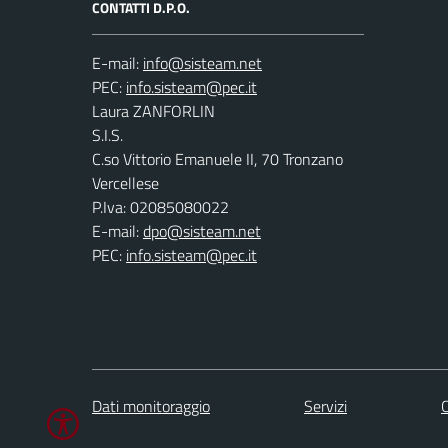
CONTATTI D.P.O.
E-mail:
PEC:
Laura ZANFORLIN
S.I.S.
C.so Vittorio Emanuele II, 70 Tronzano
Vercellese
P.Iva: 02085080022
E-mail:
dpo@sisteam.net
PEC:
info.sisteam@pec.it
Dati monitoraggio
Servizi
C