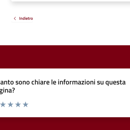
Indietro
anto sono chiare le informazioni su questa
gina?
a da 1 a 5 stelle la pagina
ta 1 stelle su 5
Valuta 2 stelle su 5
Valuta 3 stelle su 5
Valuta 4 stelle su 5
Valuta 5 stelle su 5