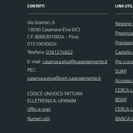
CONTATTI
LINK UTIL
Via Gramsci, 6
Regione
13030 Casanova Elvo (VC)
Provincia 
C.F. 80003010024 - P.Iva:
Previsio
01510030024
Telefono:
0161274922
Castello
E-mail:
Pro-Loco
PEC:
SUAP
Accesso 
CERCA 
CODICE UNIVOCO FATTURA
BDAP
ELLETRONICA: UFKN6M
Uffici e orari
CERCA 
Numeri utili
BANCA 