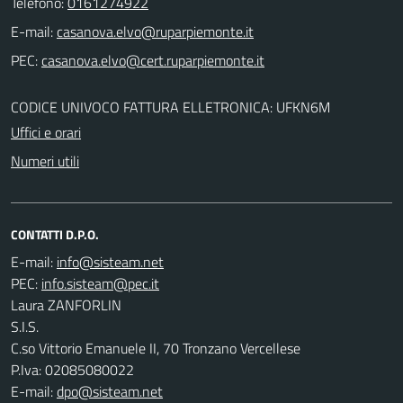
Telefono:
0161274922
E-mail:
PEC:
CODICE UNIVOCO FATTURA ELLETRONICA: UFKN6M
Uffici e orari
Numeri utili
CONTATTI D.P.O.
E-mail:
PEC:
Laura ZANFORLIN
S.I.S.
C.so Vittorio Emanuele II, 70 Tronzano Vercellese
P.Iva: 02085080022
E-mail:
dpo@sisteam.net