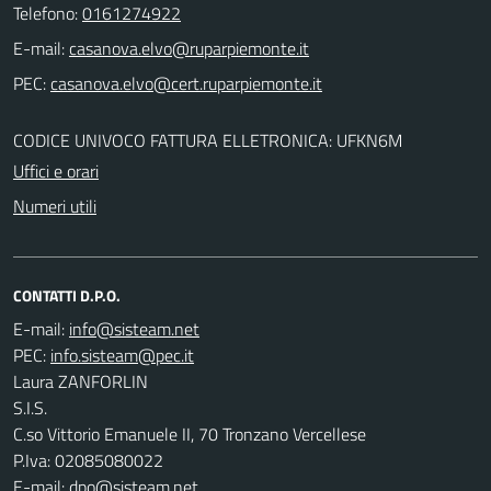
Telefono:
0161274922
E-mail:
PEC:
CODICE UNIVOCO FATTURA ELLETRONICA: UFKN6M
Uffici e orari
Numeri utili
CONTATTI D.P.O.
E-mail:
PEC:
Laura ZANFORLIN
S.I.S.
C.so Vittorio Emanuele II, 70 Tronzano Vercellese
P.Iva: 02085080022
E-mail:
dpo@sisteam.net