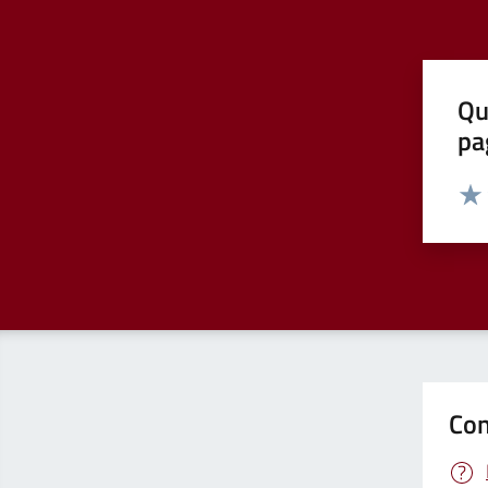
Qu
pa
Valut
Valu
Con