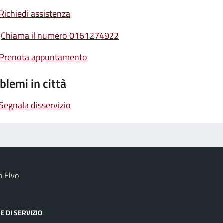
Richiedi assistenza
Chiama il numero 0161274922
Prenota appuntamento
blemi in città
Segnala disservizio
a Elvo
E DI SERVIZIO