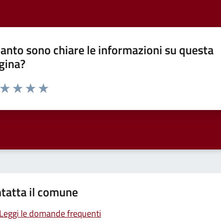
anto sono chiare le informazioni su questa
gina?
a da 1 a 5 stelle la pagina
ta 1 stelle su 5
Valuta 2 stelle su 5
Valuta 3 stelle su 5
Valuta 4 stelle su 5
Valuta 5 stelle su 5
tatta il comune
Leggi le domande frequenti