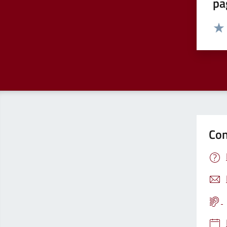
pa
Valut
Valu
Con