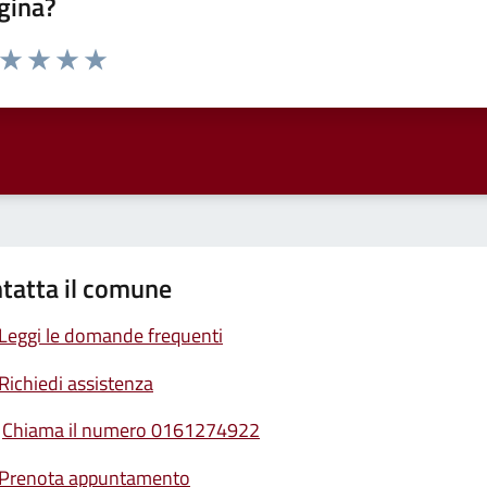
gina?
a da 1 a 5 stelle la pagina
ta 1 stelle su 5
Valuta 2 stelle su 5
Valuta 3 stelle su 5
Valuta 4 stelle su 5
Valuta 5 stelle su 5
tatta il comune
Leggi le domande frequenti
Richiedi assistenza
Chiama il numero 0161274922
Prenota appuntamento