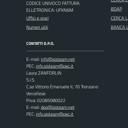
CODICE UNIVOCO FATTURA
BDAP
ELLETRONICA: UFKN6M
Uffici e orari
CERCA 
Numeri utili
BANCA 
CONTATTI D.P.O.
E-mail:
PEC:
Laura ZANFORLIN
S.I.S.
C.so Vittorio Emanuele II, 70 Tronzano
Vercellese
P.Iva: 02085080022
E-mail:
dpo@sisteam.net
PEC:
info.sisteam@pec.it