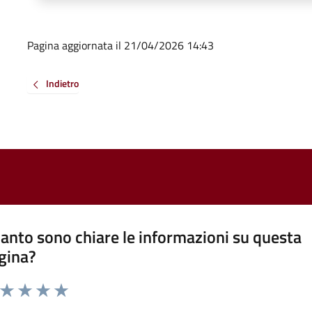
Pagina aggiornata il 21/04/2026 14:43
Indietro
anto sono chiare le informazioni su questa
gina?
a da 1 a 5 stelle la pagina
ta 1 stelle su 5
Valuta 2 stelle su 5
Valuta 3 stelle su 5
Valuta 4 stelle su 5
Valuta 5 stelle su 5