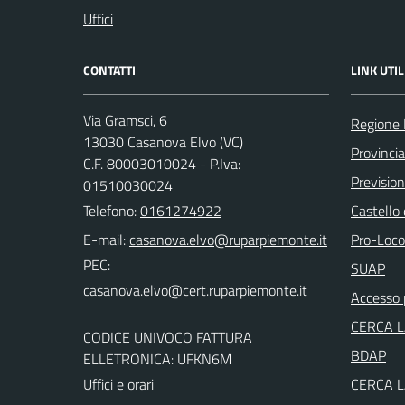
Uffici
CONTATTI
LINK UTIL
Via Gramsci, 6
Regione
13030 Casanova Elvo (VC)
Provincia 
C.F. 80003010024 - P.Iva:
Previsio
01510030024
Telefono:
0161274922
Castello
E-mail:
Pro-Loco
PEC:
SUAP
Accesso 
CERCA 
CODICE UNIVOCO FATTURA
BDAP
ELLETRONICA: UFKN6M
Uffici e orari
CERCA 