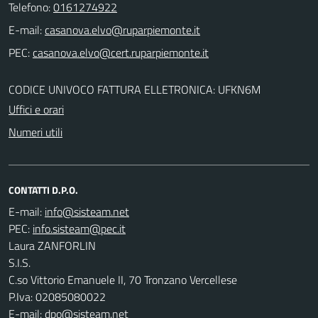
Telefono:
0161274922
E-mail:
PEC:
CODICE UNIVOCO FATTURA ELLETRONICA: UFKN6M
Uffici e orari
Numeri utili
CONTATTI D.P.O.
E-mail:
PEC:
Laura ZANFORLIN
S.I.S.
C.so Vittorio Emanuele II, 70 Tronzano Vercellese
P.Iva: 02085080022
E-mail:
dpo@sisteam.net