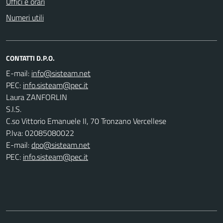
Uffici e orari
Numeri utili
CONTATTI D.P.O.
E-mail:
PEC:
Laura ZANFORLIN
S.I.S.
C.so Vittorio Emanuele II, 70 Tronzano Vercellese
P.Iva: 02085080022
E-mail:
dpo@sisteam.net
PEC:
info.sisteam@pec.it